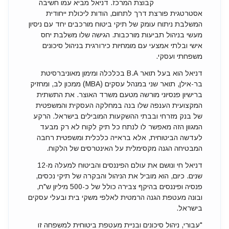
קבוצת המרכז. דניאל מביא עמו חשיבה
אסטרטגית פורצת דרך לתחום, הודות ליכולת ייחודית
המשלבת ניתוח עומק של תיקי ביטוח מורכבים יחד עם ניסיון
מעשי בניהול תביעות מורכבות. הגישה שלו משלבת יחס
אישי ובלתי אמצעי עם מומחיות כירורגית בניהול סיכונים
משפחתי ועסקי.
דניאל הוא בעל תואר B.A בכלכלה ומימון מאוניברסיטת
בר-אילן, תואר שני במנהל עסקים (MBA) ממכון לב, ומחזיק
ברישיון פנסיוני מורשה מטעם משרד האוצר. את התשתית
המקצועית הענפה שלו בנה במחלקה העסקית והמשפטית
של בנק מזרחי ובבתי ההשקעות המובילים בישראל. הרקע
המגוון הזה מאפשר לו לנתח כל תיק לקוח לא רק מבעד
לעדשה הביטוחית, אלא בראייה כלכלית ומשפטית רחבה
המבטיחה הגנה מקסימלית על האינטרסים של הלקוח.
דניאל חי ונושם את עולם הפיננסים והביטוח למעלה מ-12
שנים. כיום, הוא מוביל את הניהול והבקרה של תיקי נכסים,
פנסיה ופיננסים בהיקף צבירה כולל של כ-500 מיליון ש"ח,
ובונה מעטפת הגנה הרמטית לאלפי משקי בית ובעלי עסקים
בישראל.
"עבורי, ניהול סיכונים ובניית מעטפת ביטוחית למשפחה זו