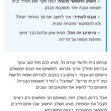
✔
השוק החופשי מנצח:
למה סקר שוק תמיד יביא
תוצאה טובה יותר מסוכנות הבנק.
✔
מבט לעתיד:
איך לחשב את סך ההחזר הכולל
ולא להסתנוור מהנחה זמנית.
✔
טיימינג זה הכל:
הטיפ שיגן עליכם כבר מיום
חתימת החוזה על הדירה.
קניתם בית חדש? קודם כל, מגיע לכם מזל טוב ענק!
עברתם תהליך ארוך ומרגש. חיפשתם את הנכס המושלם,
גייסתם הון עצמי, רצתם בין בנקים, למדתם שפות חדשות
כמו "ריבית פריים", "שפיצר" ו-"מדד תשומות הבנייה",
והזעתם כדי להשיג את התנאים הכי טובים.
אבל בדיוק בשלב הזה, כשאתם הכי מותשים ורק רוצים
לקבל את המפתח, מגיע השלב החשוב שבו אתם חייבים
להישאר ממוקדים: ביטוח המשכנתא.