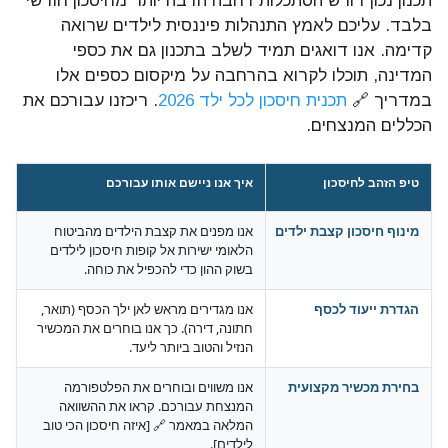
תכנון נכון דורש הסתכלות רחבה הרבה יותר מחיסכון חודשי
בלבד. עליכם לאמץ התנהלות פיננסית לילדים שרואה
קדימה. אנו דואגים תמיד לשלב בתכנון גם את כספי
המדינה, תוכלו לקרוא בהרחבה על מיקסום כספים אלו
במדריך 🔗
תכנית חיסכון לכל ילד 2026
. ריכזנו עבורכם את
הכללים המנצחים.
טיפ הזהב לחיסכון
איך אנו ניישם אותו עבורכם
מינוף חיסכון קצבת ילדים
אנו מפנים את קצבת הילדים מהביטוח
הלאומי ישירות אל קופות חיסכון לילדים
בשוק ההון כדי להכפיל את כוחה.
הגדרת ייעוד לכסף
אנו מגדירים מראש לאן ילך הכסף (תואר,
חתונה, דירה). כך אנו בוחרים את המכשיר
הנזיל והטוב ביותר ליעד.
בחירת מכשיר מקצועית
אנו משווים ובוחרים את הפלטפורמה
המנצחת עבורכם. קראו את ההשוואה
המלאה במאמר 🔗 [איזה חיסכון הכי טוב
לילדים].