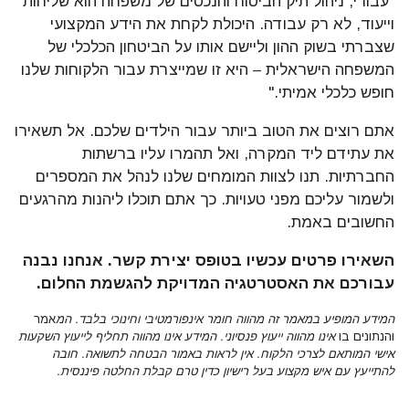
"עבורי, ניהול תיק הביטוח והנכסים של משפחה הוא שליחות
וייעוד, לא רק עבודה. היכולת לקחת את הידע המקצועי
שצברתי בשוק ההון וליישם אותו על הביטחון הכלכלי של
המשפחה הישראלית – היא זו שמייצרת עבור הלקוחות שלנו
חופש כלכלי אמיתי."
אתם רוצים את הטוב ביותר עבור הילדים שלכם. אל תשאירו
את עתידם ליד המקרה, ואל תהמרו עליו ברשתות
החברתיות. תנו לצוות המומחים שלנו לנהל את המספרים
ולשמור עליכם מפני טעויות. כך אתם תוכלו ליהנות מהרגעים
החשובים באמת.
השאירו פרטים עכשיו בטופס יצירת קשר. אנחנו נבנה
עבורכם את האסטרטגיה המדויקת להגשמת החלום.
המידע המופיע במאמר זה מהווה חומר אינפורמטיבי וחינוכי בלבד. המ
אמר
והנתונים בו
אינו מהווה ייעוץ פנסיוני. המידע אינו מהווה תחליף לייעוץ השקעות
אישי המותאם לצרכי הלקוח. אין לראות באמור הבטחה לתשואה. חובה
להתייעץ עם איש מקצוע בעל רישיון כדין טרם קבלת החלטה פיננסית.