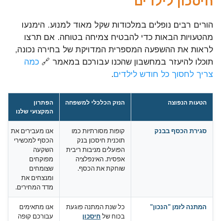
חיסכון לילדים
הורים רבים נופלים במלכודות שקל מאוד למנוע. הימנעו
מהטעויות הבאות כדי להבטיח צמיחה בטוחה. אם תרצו
לראות את ההשפעה המספרית המדויקת של בחירה נכונה,
תוכלו להיעזר במחשבון שהכנו עבורכם במאמר 🔗
כמה
צריך לחסוך כל חודש לילדים
.
הטעות הנפוצה
הנזק הכלכלי למשפחה
הפתרון
המקצועי שלנו
סגירת הכסף בבנק
קופות מסורתיות כמו
אנו מעבירים את
תוכנית חיסכון בנק
הכסף למכשירי
הפועלים מניבות ריבית
השקעה
אפסית. האינפלציה
מפוקחים
שוחקת את הכסף.
שצומחים
ומנצחים את
מדד המחירים.
המתנה לזמן "הנכון"
כל שנת המתנה פוגעת
אנו מתאימים
בכוח של
עבורכם קופה
חיסכון