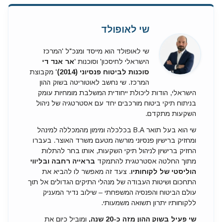
שי לאופולד
שי לאופולד הוא מייסד ומנכ"ל 'המרכז
הישראלי לחיסכון' וסוכנות '
אר אנד די
סוכנות לביטוח פנסיוני (2014)
' מקבוצת
המרכז. שי נחשב לאוטוריטה בשוק ההון
הישראלי, הודות ליכולת ייחודית המשלבת מומחיות עומק
בניתוח תיקי ביטוח מורכבים יחד עם אסטרטגיה של ניהול
השקעות מתקדם.
שי הוא בעל תואר B.A בכלכלה ומימון מהמכללה למינהל
ומחזיק ברישיון פנסיוני מורשה מטעם משרד האוצר. בעברו
החזיק ברישיון לניהול תיקי השקעות, אותו בחר להתלות
מתוך החלטה אסטרטגית להתמקד
בראייה רחבה ובליווי
הוליסטי של לקוחותיו
. צעד זה מאפשר לו להביא את
התחכום ושיטות העבודה של מנהלי התיקים הגדולים אל תוך
עולם הביטוח והפנסיה המשפחתי – שילוב נדיר המעניק
ללקוחותיו יתרון תשואה משמעותי.
שי פעיל בשוק ההון מזה כ-20 שנה,
ומוביל כיום את