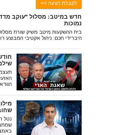
לקבלת הצעה
חדש במיטב: מסלול "עוקב מדדי
נמוכות
בית ההשקעות מיטב משיק שורת מסלולי
היברידי חכם: ניהול אקטיבי המבוצע רוב
חודש
שילם
תעצמו 
האזעק
הוודא
שחוב
נטל ה
שמתמר
באמצעו