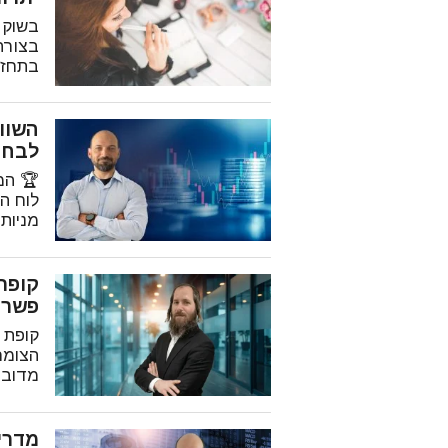
בצורה
בתחזי
לבחי
לוח ה
מניות, ו-S&P 500) 
פשרו
קופת 
הצומח
מדובר