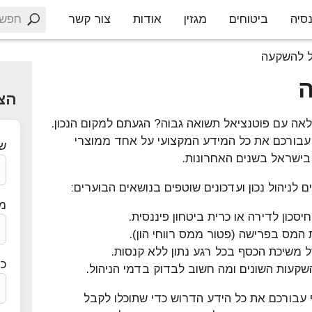
חפש
סיה
ביטוחים
מגזין
אודות
צור קשר
ל להשקעה
ה
הצ
אה עם פוטנציאל תשואה גבוה? הגעתם למקום הנכון.
בורכם את כל המידע המקצועי על אחד ממוצרי
ש
 בישראל בשנים האחרונות.
ם לניהול נכון ועדכונים שוטפים בנושאים הבוערים:
מס
חיסכון לדירה או כרית ביטחון פיננסית.
המס בפרישה (פטור ממס רווחי הון).
ל משיכת הכסף בכל רגע נתון ללא קנסות.
כת
השקעות השונים ומה חשוב לבדוק בדמי הניהול.
 עבורכם את כל הידע הדרוש כדי שתוכלו לקבל