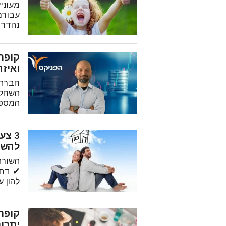
מעוני
עבורם
נהדר!
ואיז
חברת 
השחקני
המספר
3 צ
להשק
השורה
✔ דחיי
להון ע
קופת
יתרונות