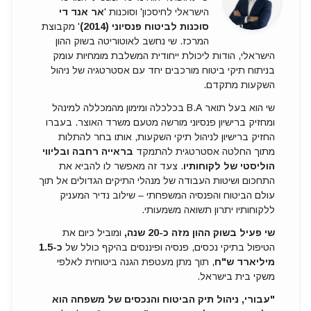
הישראלי לחיסכון' וסוכנות '
אר אנד די
סוכנות לביטוח פנסיוני (2014)
' מקבוצת
המרכז. שי נחשב לאוטוריטה בשוק ההון
הישראלי, הודות ליכולת ייחודית המשלבת מומחיות עומק
בניתוח תיקי ביטוח מורכבים יחד עם אסטרטגיה של ניהול
השקעות מתקדם.
שי הוא בעל תואר B.A בכלכלה ומימון מהמכללה למינהל
ומחזיק ברישיון פנסיוני מורשה מטעם משרד האוצר. בעברו
החזיק ברישיון לניהול תיקי השקעות, אותו בחר להתלות
מתוך החלטה אסטרטגית להתמקד
בראייה רחבה ובליווי
הוליסטי של לקוחותיו
. צעד זה מאפשר לו להביא את
התחכום ושיטות העבודה של מנהלי התיקים הגדולים אל תוך
עולם הביטוח והפנסיה המשפחתי – שילוב נדיר המעניק
ללקוחותיו יתרון תשואה משמעותי.
שי פעיל בשוק ההון מזה כ-20 שנה,
ומוביל כיום את
הטיפול בתיקי נכסים, פנסיה ופיננסים בהיקף כולל של
כ-1.5
מיליארד ש"ח
, תוך מתן מעטפת הגנה ביטוחית לאלפי
משקי בית בישראל.
"עבורי, ניהול תיק הביטוח והנכסים של משפחה הוא