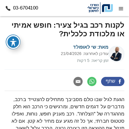
03-6704100
דלג לתוכן
לקנות רכב בגיל צעיר: חופש אמיתי
או מלכודת כלכלית?
מאת:
שי לאופולד
עודכן לאחרונה: 21/04/2026
זמן קריאה: 5 דקות
שתף
הגעת לגיל שבו כולם מסביבך מתחילים להצטייד ברכב,
מדברים על דגמים חדשים, ומרגישים כי הרכב הוא חלק
מההגדרה של "הצלחה". רכב מעניק חופש, נוחות, ואפילו
סטטוס חברתי, אך כל זה מגיע עם מחיר לא קטן. אם לא
תנהל את ההוצאה הזו בצורה נכונה, הרכב עלול לשאוב