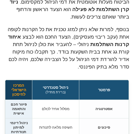
הביטוח מעלות אוטומטית את דמי הניהול למקסימום.
ניוד
קרן השתלמות לא פעילה
הוא הצעד הראשון והדחוף
ביותר שאתם צריכים לעשות.
בנוסף, למרות שלא ניתן למזג טכנית את כל הקרנות לקופה
אחת (עקב ריבוי מעסיקים), הצעד החכם הוא לבצע
איחוד
קרנות השתלמות
ניהולי – להעביר את כולן לניהול תחת
קורת גג אחת בבית השקעות בודד. כך תקבלו כוח מיקוח
אדיר להורדת דמי הניהול על כל הצבירה שלכם, ויהיה לכם
סדר מלא בתיק הפיננסי.
המרכז
ניהול סטנדרטי
פרמטר
הישראלי
(ברירת מחדל)
לחיסכון
פיזור חכם
אסטרטגיה
מסלול אחיד לכולם
והתאמה
אישית
ניהול דינמי
סיכונים
חשיפה מלאה לתנודות
למיתון
תנודתיות