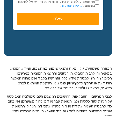
אני מאשר קבלת מידע שיווקי ודיוור מהמרכז הישראלי לחיסכון
בהתאם ל
מדיניות הפרטיות
.
הבהרה משפטית, גילוי נאות ותנאי שימוש במחשבון:
המידע המופיע
במאמר זה, לרבות הטבלאות, הנתונים והתוצאות המוצגות במחשבון
הסימולציה, הינו למטרות מידע כללי והמחשה בלבד ואינו מהווה המלצה,
חוות דעת או תחליף לייעוץ/שיווק פנסיוני או השקעות המותאם לצרכיו
האישיים, למאפייניו ולמצבו הפיננסי של כל אדם.
לגבי המחשבון והטבלאות:
החישובים המוצגים הינם סימולציה המבוססת
על הנחות יסוד כלליות (כגון תשואות עבר או דמי ניהול משוערים) ואין בהם
כדי להבטיח תשואה עתידית או רווח כלשהו. נתוני דמי הניהול והתשואות
עשויים להשתנות בהתאם למדיניות בתי ההשקעות, סכום הצבירה ותנאי