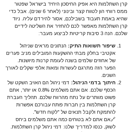
קרן השתלמות היא אפיק החיסכון היחיד בישראל שפטור
ממס רווחי הון לטווח קצר ובינוני (לאחר 6 שנים). אבל כדי
שהיא באמת תעבוד בשבילכם, אסור להירדם עליה. ניוד
קרן השתלמות מאפשר לכם להחזיר את השליטה לידיים
שלכם. הנה 3 סיבות קריטיות לביצוע מעבר:
שיפור תשואות התיק:
הנתונים מראים שניהול
אקטיבי בחלק מבתי ההשקעות המובילים מניב פערים
של אחוזים שלמים בשנה לעומת קרנות מיושנות.
הפער הזה מתרגם לעשרות ומאות אלפי שקלים לאורך
השנים.
חיתוך בדמי הניהול:
דמי ניהול הם האויב השקט של
הכסף שלכם. אם אתם משלמים 0.8% או יותר, אתם
פשוט מוותרים על נתח מהרווח שלכם. תהליך העברת
קרן השתלמות בין חברות פותח עבורכם אפשרות
להתמקח ולקבל תנאים של "לקוח חדש".
🔗אם אתם לא בטוחים כמה אתם משלמים ביחס
לשוק, כנסו למדריך שלנו: דמי ניהול קרן השתלמות.