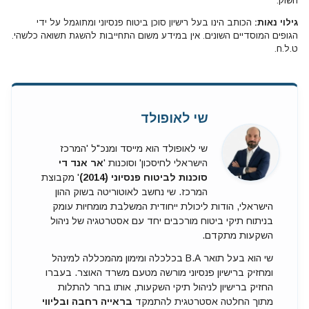
השוק.
גילוי נאות:
הכותב הינו בעל רישיון סוכן ביטוח פנסיוני ומתוגמל על ידי
הגופים המוסדיים השונים. אין במידע משום התחייבות להשגת תשואה כלשהי.
ט.ל.ח.
שי לאופולד
שי לאופולד הוא מייסד ומנכ"ל 'המרכז
הישראלי לחיסכון' וסוכנות '
אר אנד די
סוכנות לביטוח פנסיוני (2014)
' מקבוצת
המרכז. שי נחשב לאוטוריטה בשוק ההון
הישראלי, הודות ליכולת ייחודית המשלבת מומחיות עומק
בניתוח תיקי ביטוח מורכבים יחד עם אסטרטגיה של ניהול
השקעות מתקדם.
שי הוא בעל תואר B.A בכלכלה ומימון מהמכללה למינהל
ומחזיק ברישיון פנסיוני מורשה מטעם משרד האוצר. בעברו
החזיק ברישיון לניהול תיקי השקעות, אותו בחר להתלות
מתוך החלטה אסטרטגית להתמקד
בראייה רחבה ובליווי