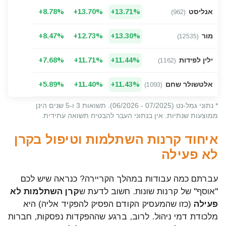
השוואת תשואות אנליסט השתלמות כללי קופה מספר 962 לשנת 2026
אנליסט
+13.71%
+13.70%
+8.78%
(962)
השוואת תשואות מור השתלמות - כללי קופה מספר 12535 לשנת 2026
מור
+13.30%
+12.73%
+8.47%
(12535)
השוואת תשואות ילין לפידות קרן השתלמות מסלול כללי קופה
ילין לפידות
+11.44%
+11.71%
+7.68%
(1162)
השוואת תשואות אלטשולר שחם השתלמות כללי קופה מס
אלטשולר שחם
+11.43%
+11.40%
+5.89%
(1093)
* נתוני גמל-נט (07/2025 - 06/2026). תשואות 3 ו-5 שנים הינן
ממוצעות שנתיות. אין בנתוני העבר להבטיח תשואה עתידית.
איחוד קרנות השתלמות וטיפול בקרן
לא פעילה
עברתם כמה עבודות במהלך הקריירה? כנראה שיש לכם
"אוסף" של קרנות שונות. חשוב לדעת ש
קרן השתלמות לא
פעילה
(כזו שהמעסיק הקודם הפסיק להפקיד אליה) היא
מלכודת דמי ניהול. לרוב, ברגע שההפקדות נפסקות, חברות