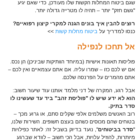
שגם ביטוח המחלות הקשות שלו מעודכן, כדי שאם יגיע
"גשם חזק" יותר – תהיה לו מטרייה גדולה יותר.
רוצים להבין איך בונים הגנה למקרי קיצון רפואיים?
כנסו למדריך על
ביטוח מחלות קשות
>>
אל תחכו לנפילה
פוליסות תאונות אישיות (במיוחד הוותיקות שביניכן) הן נכס.
אם יש לכם כזו – שמרו עליה. אם אתם עצמאיים ואין לכם –
אתם מהמרים על הפרנסה שלכם.
אבל רגע, המקרה של דני מלמד אותנו עוד שיעור חשוב:
הוא לא ידע שיש לו "פוליסת זהב" ביד עד שעשינו לו
סדר בתיק.
רוב האנשים משלמים אלפי שקלים סתם, או גרוע מכך –
בטוחים שהם מכוסים כשהם בעצם חשופים. השירות שלנו,
"
סדר בביטוחים
", נועד בדיוק בשביל זה: לאתר כפילויות
מיותרות, להוזיל עלויות, אבל הכי חשוב – לוודא שברגע