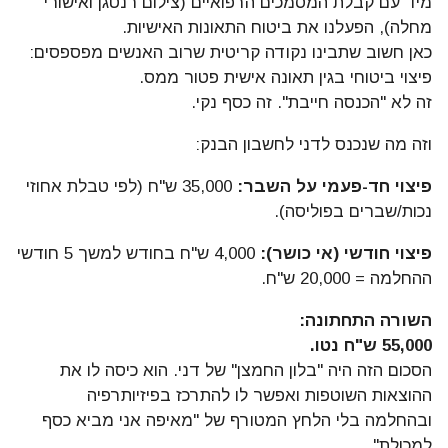
מיד עם קבלת המסמכים הרפואיים (צילום רנטגן ואישורי
מחלה), הפעלנו את ביטוח התאונות האישיות.
כאן חשוב שתבינו נקודה קריטית שרוב האנשים מפספסים:
פיצוי ביטוחי בגין תאונה אישית פטור ממס.
זה לא "הכנסה חייבת". זה כסף נקי.
וזה מה שנכנס לדני לחשבון הבנק:
פיצוי חד-פעמי על השבר:
35,000 ש"ח (לפי טבלת אחוזי
נכות/שברים בפוליסה).
פיצוי חודשי (אי כושר):
4,000 ש"ח בחודש למשך 5 חודשי
ההחלמה = 20,000 ש"ח.
השורה התחתונה:
55,000 ש"ח נטו.
הסכום הזה היה "בלון החמצן" של דני. הוא כיסה לו את
ההוצאות השוטפות ואפשר לו להתרכז בפיזיותרפיה
ובהחלמה בלי הלחץ המטורף של "מאיפה אני מביא כסף
למכולת".