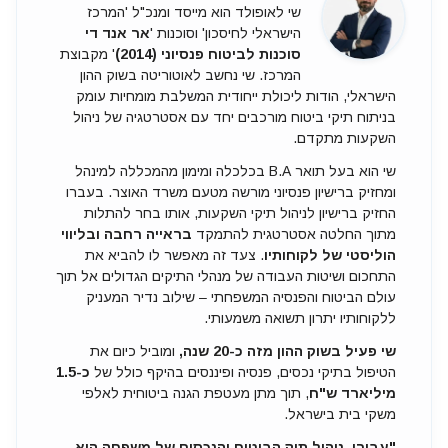
שי לאופולד הוא מייסד ומנכ"ל 'המרכז
הישראלי לחיסכון' וסוכנות '
אר אנד די
סוכנות לביטוח פנסיוני (2014)
' מקבוצת
המרכז. שי נחשב לאוטוריטה בשוק ההון
הישראלי, הודות ליכולת ייחודית המשלבת מומחיות עומק
בניתוח תיקי ביטוח מורכבים יחד עם אסטרטגיה של ניהול
השקעות מתקדם.
שי הוא בעל תואר B.A בכלכלה ומימון מהמכללה למינהל
ומחזיק ברישיון פנסיוני מורשה מטעם משרד האוצר. בעברו
החזיק ברישיון לניהול תיקי השקעות, אותו בחר להתלות
מתוך החלטה אסטרטגית להתמקד
בראייה רחבה ובליווי
הוליסטי של לקוחותיו
. צעד זה מאפשר לו להביא את
התחכום ושיטות העבודה של מנהלי התיקים הגדולים אל תוך
עולם הביטוח והפנסיה המשפחתי – שילוב נדיר המעניק
ללקוחותיו יתרון תשואה משמעותי.
שי פעיל בשוק ההון מזה כ-20 שנה,
ומוביל כיום את
הטיפול בתיקי נכסים, פנסיה ופיננסים בהיקף כולל של
כ-1.5
מיליארד ש"ח
, תוך מתן מעטפת הגנה ביטוחית לאלפי
משקי בית בישראל.
"עבורי, ניהול תיק הביטוח והנכסים של משפחה הוא