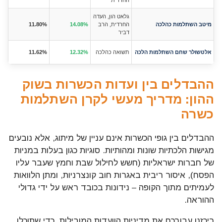
החרדית
גלאט הון, העדה
מיטב השתלמות כהלכה
החרדית, הרב
14.08%
11.80%
דביר
אלטשולר שחם השתלמות הלכה
תשואה כהלכה
12.32%
11.62%
ההבדלים בין ועדות הכשרות בשוק
ההון: מדריך מעשי לקרן השתלמות
כשרה
ההבדלים בין גופי הכשרות אינם עניין של מיתוג, אלא נובעים
מגישות הלכתיות שונות ומהותיות. סוגיות כגון בעלות במניות
של חברות ישראליות (חשש לחילול שבת וחמץ שעבר עליו
הפסח), איסור ריבית באגרות חוב קונצרניות, ומתן הלוואות
לעמיתים מתוך הקופה – נידונות בכובד ראש על ידי גדולי
ההוראה.
ריכזנו עבורכם את מדיניות הוועדות המובילות, כדי שתוכלו