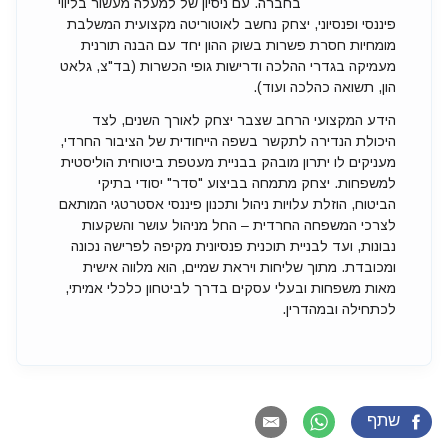
בחברה. עם ניסיון של למעלה מעשור בליווי
פיננסי ופנסיוני, יצחק נחשב לאוטוריטה מקצועית המשלבת
מומחיות חסרת פשרות בשוק ההון יחד עם הבנה תורנית
מעמיקה בגדרי ההלכה ודרישות גופי הכשרות (בד"צ, גלאט
הון, תשואה כהלכה ועוד).
הידע המקצועי הרחב שצבר יצחק לאורך השנים, לצד
היכולת הנדירה לתקשר בשפה הייחודית של הציבור החרדי,
מעניקים לו יתרון מובהק בבניית מעטפת ביטוחית הוליסטית
למשפחות. יצחק מתמחה בביצוע "סדר" יסודי בתיקי
הביטוח, הוזלת עלויות ניהול ותכנון פיננסי אסטרטגי המותאם
לצרכי המשפחה החרדית – החל מניהול עושר והשקעות
נבונות, ועד לבניית תוכנית פנסיונית מקיפה לפרישה נכונה
ומכובדת. מתוך שליחות ויראת שמיים, הוא מלווה אישית
מאות משפחות ובעלי עסקים בדרך לביטחון כלכלי אמיתי,
לכתחילה ובמהדרין.
שתף