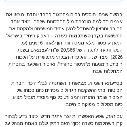
במשך שנים, חוסכים רבים מהמגזר החרדי והדתי מצאו את
עצמם בדילמה מורכבת מול החסכונות שלהם. מצד אחד,
החובה והרצון להשתדל למען עתיד המשפחה ולמקסם את
התשואות ב
קרן השתלמות כשרה
– האפיק היחיד בישראל
המעניק פטור מלא ממס רווחי הון לאחר 6 שנים (על
הפקדות עד לתקרה של 20,566 ש"ח לעצמאים בשנת
2026). מצד שני, ההקפדה הבלתי מתפשרת על הלכות
ריבית, הימנעות מ"איסור סחורה", ואיסור השקעה בחברות
המחללות שבת.
בסייעתא דשמיא, מציאות זו השתנתה לבלי היכר. חברות
הביטוח ובתי ההשקעות הגדולים מכירים כיום בכוחו של
הציבור שומר התורה והמצוות. כל גוף מוסדי מוביל מציע
כיום מסלולים מפוקחים היטב.
עם זאת, שפע האפשרויות יצר אתגר חדש: כיצד נדע לבחור
קרן השתלמות כשרה נכון? האם התיק שלנו באמת מנוהל על