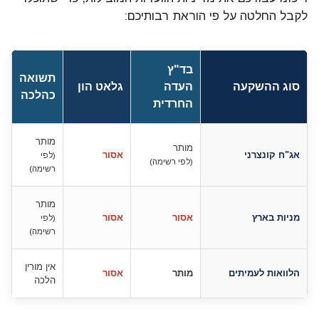
לקבל החלטה על פי הוראת רבותיכם:
בד"ץ
תשואה
סוג ההשקעה
העדה
גלאט הון
כהלכה
החרדית
מותר
מותר
אג"ח קונצרני
אסור
(לפי
(לפי רשימה)
רשימה)
מותר
מניות בארץ
אסור
אסור
(לפי
רשימה)
אין מורין
הלוואות לעמיתים
מותר
אסור
הלכה