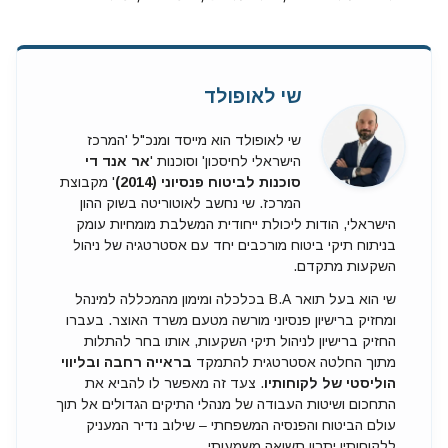
שי לאופולד
שי לאופולד הוא מייסד ומנכ"ל 'המרכז
הישראלי לחיסכון' וסוכנות '
אר אנד די
סוכנות לביטוח פנסיוני (2014)
' מקבוצת
המרכז. שי נחשב לאוטוריטה בשוק ההון
הישראלי, הודות ליכולת ייחודית המשלבת מומחיות עומק
בניתוח תיקי ביטוח מורכבים יחד עם אסטרטגיה של ניהול
השקעות מתקדם.
שי הוא בעל תואר B.A בכלכלה ומימון מהמכללה למינהל
ומחזיק ברישיון פנסיוני מורשה מטעם משרד האוצר. בעברו
החזיק ברישיון לניהול תיקי השקעות, אותו בחר להתלות
מתוך החלטה אסטרטגית להתמקד
בראייה רחבה ובליווי
הוליסטי של לקוחותיו
. צעד זה מאפשר לו להביא את
התחכום ושיטות העבודה של מנהלי התיקים הגדולים אל תוך
עולם הביטוח והפנסיה המשפחתי – שילוב נדיר המעניק
ללקוחותיו יתרון תשואה משמעותי.