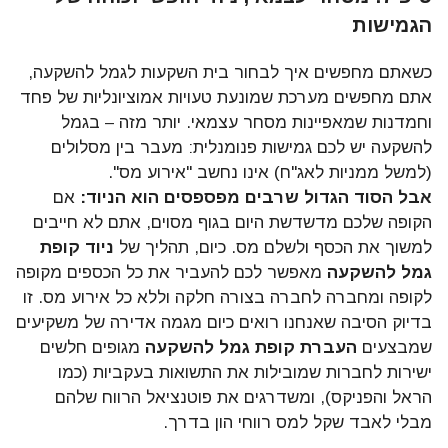
הגמישות
כשאתם מחפשים איך לבחור בית השקעות לגמל להשקעה,
אתם מחפשים מערכת שמונעת טעויות אמוציונליות של פחד
וחמדנות שמאפיינות מסחר עצמאי. יותר מזה – בגמל
להשקעה יש לכם גמישות פנומנלית: מעבר בין מסלולים
(למשל ממניות לאג"ח) אינו נחשב "אירוע מס".
אבל הסוד הגדול שרבים מפספסים הוא הניוד:
אם
הקופה שלכם מדשדשת היום בגוף מסוים, אתם לא חייבים
למשוך את הכסף ולשלם מס. כיום, תהליך של
ניוד קופת
גמל להשקעה
מאפשר לכם להעביר את כל הכספים מקופה
לקופה ומחברה לחברה בצורה חלקה וללא כל אירוע מס. זו
בדיוק הסיבה שאנחנו רואים כיום מגמה אדירה של משקיעים
שמבצעים
העברת קופת גמל להשקעה
מגופים חלשים
ישירות לחברות שמובילות את התשואות בעקביות (כמו
הראל והפניקס), ומשדרגים את פוטנציאל הרווח שלהם
מבלי לאבד שקל למס רווחי הון בדרך.