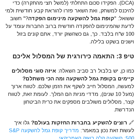
(DCA). הפקידו סכום התחלתי (למשל חצי מהתקרה) כדי
להיכנס למשחק, ואת השאר פזרו להוראת קבע חודשית ולמי
ששואל: "
קופת גמל להשקעה מינימום הפקדה
?" חשוב
לדעת שהמינימום להפקדה חודשית ברוב החברות עומד על
100 ש"ח בלבד. כך, גם כשהשוק יורד, אתם קונים בזול
וישנים בשקט בלילה.
טיפ 3: התאמה כירורגית של המסלול אליכם
כמו כן, יש בלבול רב סביב השאלה:
איזה סוגי מסלולים
קיימים בקופת גמל להשקעה ומה הכי משתלם?
למעשה, המסלול חייב לשקף את הזמן שלכם. לטווח ארוך
(מעל 10 שנים), מדדי מניות הם המלך. לעומת זאת, לטווח
קצר, מסלולים משולבים מספקים את כרית הביטחון
הנדרשת.
🔗
רוצים להשקיע בחברות החזקות בעולם?
גלו איך
לעשות זאת נכון במאמר:
מדריך קופת גמל להשקעה S&P
500: השקעה קלה בשוק האמריקאי
.