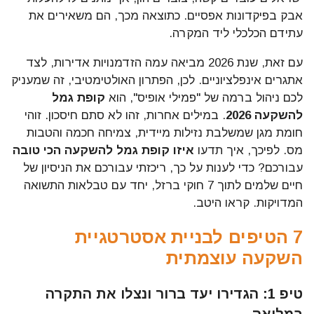
אבק בפיקדונות אפסיים. כתוצאה מכך, הם משאירים את
עתידם הכלכלי ליד המקרה.
עם זאת, שנת 2026 מביאה עמה הזדמנויות אדירות, לצד
אתגרים אינפלציוניים. לכן, הפתרון האולטימטיבי, זה שמעניק
לכם ניהול ברמה של "פמילי אופיס", הוא
קופת גמל
להשקעה 2026
. במילים אחרות, זהו לא סתם חיסכון. זוהי
חומת מגן שמשלבת נזילות מיידית, צמיחה חכמה והטבות
מס. לפיכך, איך תדעו
איזו קופת גמל להשקעה הכי טובה
עבורכם? כדי לענות על כך, ריכזתי עבורכם את הניסיון של
חיים שלמים לתוך 7 חוקי ברזל, יחד עם טבלאות התשואה
המדויקות. קראו היטב.
7 הטיפים לבניית אסטרטגיית
השקעה עוצמתית
טיפ 1: הגדירו יעד ברור ונצלו את התקרה
במלואה