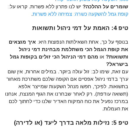
שומרים על ההלכה?
יש לנו פתרון ללא פשרות. קראו על:
קופת גמל להשקעה כשרה: צמיחה ללא פשרות
.
טיפ 4: האמת על דמי ניהול ותשואות
בנוסף על כך, אחת השאילתות הנפוצות היא:
איך מוצאים
את קופת הגמל הכי משתלמת מבחינת דמי ניהול
ותשואות?
או
מהם דמי הניהול הכי זולים בקופות גמל
בישראל?
עם זאת, שימו לב: זול עולה ביוקר. במילים אחרות, אין שום
ערך בדמי ניהול אפסיים אם הקופה שלכם משתרכת מאחור
בתשואות. לפיכך, חפשו מנהל השקעות שמייצר אלפא
(תשואה עודפת). רק לאחר שבחרנו את הגוף המנצח, אנחנו
במרכז נפעיל את כוח המיקוח האדיר שלנו כדי לחתוך לכם
את העמלות.
טיפ 5: נזילות מלאה בדרך ליעד (או לדירה)