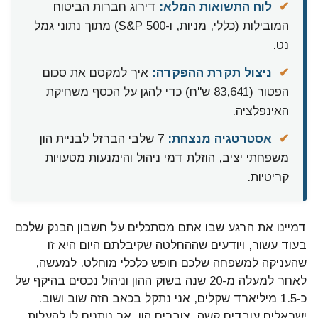
✔
לוח התשואות המלא:
דירוג חברות הביטוח
המובילות (כללי, מניות, ו-S&P 500) מתוך נתוני גמל
נט.
✔
ניצול תקרת ההפקדה:
איך למקסם את סכום
הפטור (83,641 ש"ח) כדי להגן על הכסף משחיקת
האינפלציה.
✔
אסטרטגיה מנצחת:
7 שלבי הברזל לבניית הון
משפחתי יציב, הוזלת דמי ניהול והימנעות מטעויות
קריטיות.
דמיינו את הרגע שבו אתם מסתכלים על חשבון הבנק שלכם
בעוד עשור, ויודעים שההחלטה שקיבלתם היום היא זו
שהעניקה למשפחה שלכם חופש כלכלי מוחלט. למעשה,
לאחר למעלה מ-20 שנה בשוק ההון וניהול נכסים בהיקף של
כ-1.5 מיליארד שקלים, אני נתקל בכאב הזה שוב ושוב.
ישראלים עובדים קשה, צוברים הון, אך נותנים לו להעלות