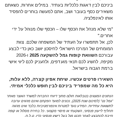
ביניכם לבין דאגות כלכליות בעתיד. במילים אחרות, כשאתם
משאירים כסף בעובר ושב, אתם למעשה בוחרים להפסיד
אותו לאינפלציה.
"מי שלא מנהל את הכסף שלו – הכסף שלו מנוהל על ידי
אחרים."
לכן, אל תתפשרו על העתיד של המשפחה שלכם. צוות
המומחים של המרכז הישראלי לחיסכון יושב כאן כדי לבצע
עבורכם
השוואת קופות גמל להשקעה 2025
ו-2026
מקיפה, להשיג לכם תנאי מועדפים, ולהעניק לכם ליווי אישי
ברמת הגבוה בישראל.
השאירו פרטים עכשיו. שיחת אפיון קצרה, ללא עלות,
היא כל מה שמפריד ביניכם לבין חופש כלכלי אמיתי.
הנתונים המוצגים בטבלאות חולצו מתוך דיווחי החברות למשרד האוצר מאתר
"גמל נט" (לסיכום שנת 2025), נכונים למועד הפקתם ואינם מהווים ערובה
לתשואות עתידיות. המידע נועד למטרות אינפורמטיביות בלבד ואינו מהווה
תחליף לייעוץ פנסיוני, השקעתי או מיסויי מקצועי. כל בחירת מסלול או קופה
חייבת להתבצע לאחר תכנון מול בעל רישיון פנסיוני כדין. ט.ל.ח.