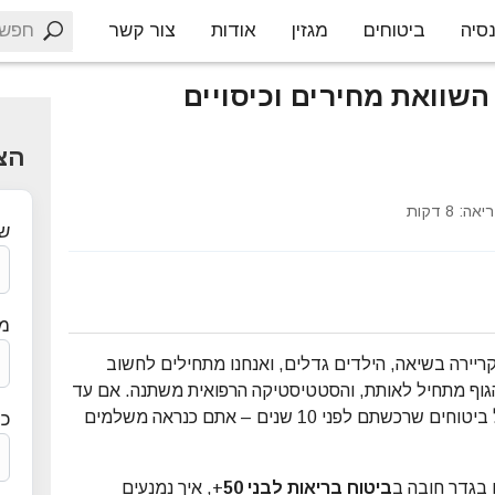
חפש
סיה
ביטוחים
מגזין
אודות
צור קשר
ח בריאות לבני 50+: השוואת מחירים וכיסויים
הצ
ה: 8 דקות
ש
מס
גיל שבו הקריירה בשיאה, הילדים גדלים, ואנחנו מתחילים לחשוב
הגוף מתחיל לאותת, והסטטיסטיקה הרפואית משתנה. אם עד
היום הסתמכתם רק על קופת החולים או על ביטוחים שרכשתם לפני 10 שנים – אתם כנראה משלמים
כת
 בגדר חובה ב
ביטוח בריאות לבני 50
+, איך נמנעים