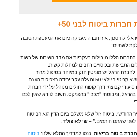
ברות ביטוח לבני 50+
ראלי לחיסכון, איזו חברה מעניקה כיום את המעטפת הטובה
קת לשתיים:
החברות הללו מובילות בעקביות את מדד השירות של רשות
לום התביעות ובכיסויים רחבים למחלות קשות.
לחברת הראל יש מוניטין חזק במיוחד בטיפול מהיר
עלה עקב ירידה בצפיפות העצם.
202, ביטוח סיעודי קבוצתי דרך קופות החולים מנוהל על ידי חברות
 בהראל, ומבוטחי "מכבי" בהפניקס. חשוב לוודא שאין לכם
י.
 החודשי. ביטוח זול שלא משלם ביום הדין הוא הביטוח
 לפני שאתם חותמים." –
שי לאופולד
.
 חברת ביטוח בריאות
, כנסו למדריך המלא שלנו:
ביטוח