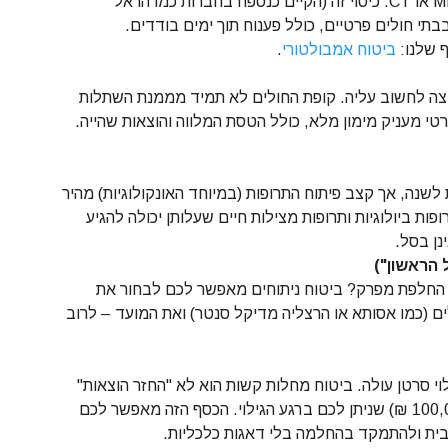
אין סיבה לחכות חודשים לבדיקת MRI או CT. כיסוי זה (הקיים כנספח בחברות כמו הראל
תי חולים פרטיים, כולל פענוח תוך ימים בודדים.
 שלנו:
ביטוח אמבולטורי
.
צה לחשוב עליה. קופת החולים לא תמיד מממנת השתלות
פרטי מעניק מימון מלא, כולל הטסת המלווה והוצאות שהייה.
נה, אך קצב פיתוח התרופות (במיוחד האונקולוגיות) מהיר
פות ביולוגיות ותרופות מצילות חיים שעלותן יכולה להגיע
ן בסל.
 הראשון")
 החלפת מפרק? ביטוח ניתוחים מאפשר לכם לבחור את
ים (כמו אסותא או הרצליה מדיקל סנטר) ואת המועד – לרוב
 או גילוי סרטן עולה. ביטוח מחלות קשות הוא לא "החזר הוצאות"
אלא צ'ק של פיצוי כספי (למשל, 100,000 ₪) שניתן לכם ברגע הגילוי. הכסף הזה מאפשר לכם
בית ולהתמקד בהחלמה בלי דאגות כלכליות.