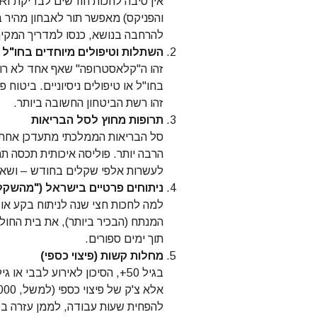
והפניקס) מאפשר תור לאבחון מהיר בב
להרחבה בנושא, כנסו למדריך המקיף
השתלות וטיפולים מיוחדים בחו"ל
זהו ה"קלאסטרופה" שאף אחד לא רו
בחו"ל או טיפולים ניסיוניים. ביטוח 
זהו רשת הביטחון החשובה ביותר.
תרופות מחוץ לסל הבריאות
סל הבריאות הממלכתי מתעדכן אחת לש
הרבה יותר. פוליסה איכותית תכסה תרו
לעשרות אלפי שקלים בחודש – ושאינ
ניתוחים פרטיים בישראל ("מהשקל
למה לחכות חצי שנה לניתוח בקע או
המנתח (הבכיר ביותר), את בית החול
תוך ימים ספורים.
מחלות קשות (פיצוי כספי)
בגיל 50+, הסיכון לאירוע לבבי
להפחית שעות עבודה, לממן עזרה ב