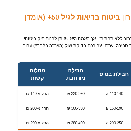
כמה זה באמת עולה? מחירון ביטוח בריאות לגיל 50+ (אומדן
שים שביטוח פרטי בגיל 50 הוא "בור ללא תחתית", אך האמת היא שניתן לבנות תיק ביטוחי
ירה. ערכנו עבורכם בדיקת שוק (הערכה בלבד*) עבור
חבילה
מחלות
חבילת בסיס
מורחבת
קשות
110-140 ₪
220-260 ₪
החל מ-140 ₪
150-190 ₪
300-350 ₪
החל מ-200 ₪
200-250 ₪
380-450 ₪
החל מ-290 ₪