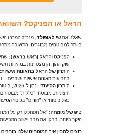
הראל או הפניקס? השוואת ח
שאלנו את
שי לאופולד
, מנכ"ל המרכז היש
ביותר למבוטחים מבוגרים. התשובה מתחל
הפניקס והראל (ראש בראש):
שתי 
שוק ההון. הן מצטיינות במהירות תש
היתרון של הראל בתאונות אישיות:
בתביעות תאונות אישיות ושברים – נושא קריטי בגילאי 50 ומ
היתרון הסיעודי:
נכון ל-6
חיצוניות. מבוטחי "כללית" מבוטחים
כפל ביטוחי או "חורים" בכיסוי הסיעוד
טיפ של מומחה:
"אל תסתכלו רק על המחיר
היקר ביותר. בדקו את מדד יישוב התביעות
רוצים להבין איך המומחים שלנו בוחרים