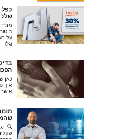
שלכם
מבדיק
ביטוח
על חש
וגלו.
בדיק
הפכו 
כאן ש
איך פ
אושר,
מומח
שהמצ
שקלים