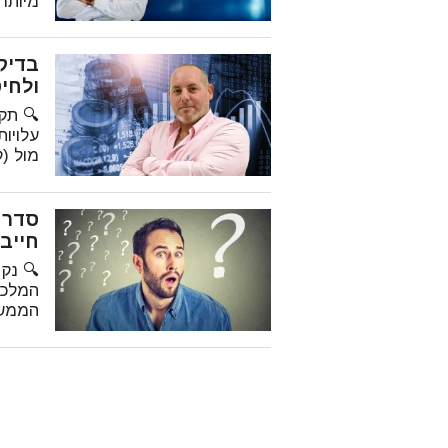
מיותר
ולחיס
🔍 תק
עלויו
מול (
חייב
🔍 נק
המלכו
הממשל