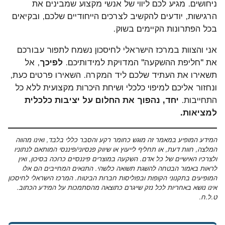
ניחושים. מגיע לכם ליווי של אנשי מקצוע שמבינים את
הרגישות, יודעים להקשיב לצרכים הייחודיים שלכם, ובקיאים
בכל הפתרונות הקיימים בשוק.
אני והצוות במרכז הישראלי לחיסכון נשמח לתפור עבורכם
את "חליפת ההשקעה" המדויקת למידותיכם.
לפיכך
, אל
תשאירו את העתיד שלכם ליד המקרה. השאירו פרטים כעת,
ונחזור אליכם למיפוי כלכלי ושיחת היכרות מקצועית ללא כל
התחייבות.
יחד, נהפוך את החלום על יציבות כלכלית
למציאות.
המידע המופיע במאמר זה מוגש כחומר רקע והסבר כללי בלבד, ואינו מהווה
המלצה, חוות דעת, או תחליף לייעוץ או שיווק פנסיוני/פיננסי המותאם לנתוניו
ולצרכיו האישיים של כל אדם. השקעה במוצרים פיננסיים כרוכה בסיכון, ואין
לראות באמור הבטחה להשגת תשואה כלשהי. התנאים המחייבים הם אלו
המופיעים בתקנוני הקופות ובפוליסות חברות הביטוח. המרכז הישראלי לחיסכון
אינו נושא באחריות לכל נזק שייגרם כתוצאה מהסתמכות על המידע הכתוב.
ט.ל.ח.