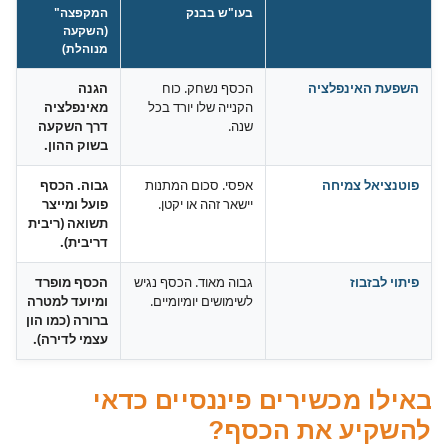
בעו"ש בבנק
המקפצה"
(השקעה
מנוהלת)
השפעת האינפלציה
הכסף נשחק. כוח
הגנה
הקנייה שלו יורד בכל
מאינפלציה
שנה.
דרך השקעה
בשוק ההון.
פוטנציאל צמיחה
אפסי. סכום המתנות
גבוה. הכסף
יישאר זהה או יקטן.
פועל ומייצר
תשואה (ריבית
דריבית).
פיתוי לבזבוז
גבוה מאוד. הכסף נגיש
הכסף מופרד
לשימושים יומיומיים.
ומיועד למטרה
ברורה (כמו הון
עצמי לדירה).
באילו מכשירים פיננסיים כדאי
להשקיע את הכסף?