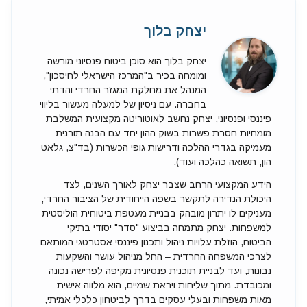
יצחק בלוך
יצחק בלוך הוא סוכן ביטוח פנסיוני מורשה
ומומחה בכיר ב"המרכז הישראלי לחיסכון",
המנהל את מחלקת המגזר החרדי והדתי
בחברה. עם ניסיון של למעלה מעשור בליווי
פיננסי ופנסיוני, יצחק נחשב לאוטוריטה מקצועית המשלבת
מומחיות חסרת פשרות בשוק ההון יחד עם הבנה תורנית
מעמיקה בגדרי ההלכה ודרישות גופי הכשרות (בד"צ, גלאט
הון, תשואה כהלכה ועוד).
הידע המקצועי הרחב שצבר יצחק לאורך השנים, לצד
היכולת הנדירה לתקשר בשפה הייחודית של הציבור החרדי,
מעניקים לו יתרון מובהק בבניית מעטפת ביטוחית הוליסטית
למשפחות. יצחק מתמחה בביצוע "סדר" יסודי בתיקי
הביטוח, הוזלת עלויות ניהול ותכנון פיננסי אסטרטגי המותאם
לצרכי המשפחה החרדית – החל מניהול עושר והשקעות
נבונות, ועד לבניית תוכנית פנסיונית מקיפה לפרישה נכונה
ומכובדת. מתוך שליחות ויראת שמיים, הוא מלווה אישית
מאות משפחות ובעלי עסקים בדרך לביטחון כלכלי אמיתי,