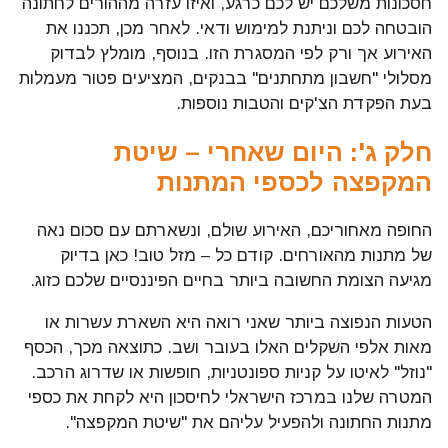
חסכונות משלכם יש לכם כרגע, ואיזו עזרה מההורים לחתונה
הובטחה לכם וניתנת למימוש ודאי. לאחר מכן, תכננו את
האירוע אך ורק לפי המסגרת הזו. בנוסף, מומלץ לבדוק
מסלולי "חשבון מתחתנים" בבנקים, המציעים פטור מעמלות
בעת הפקדת הצ'קים והטבות נוספות.
חלק ג': היום שאחרי – שיטת
המקפצה לכספי המתנות
החופה מאחוריכם, האירוע שולם, ונשארתם עם סכום נאה
של מתנות מהאורחים. קודם כל – מזל טוב! כאן בדיוק
מגיעה הצומת החשובה ביותר בחיים הפיננסיים שלכם כזוג.
הטעות הנפוצה ביותר שאני רואה היא השארת עשרות או
מאות אלפי השקלים האלו בעובר ושב. כתוצאה מכך, הכסף
"נוזל" לאיטו על קניות ספונטניות, חופשות או שדרוג הרכב.
המטרה שלנו במרכז הישראלי לחיסכון היא לקחת את כספי
מתנות החתונה ולהפעיל עליהם את "שיטת המקפצה".