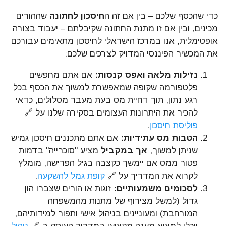
כדי שהכסף שלכם – בין אם זה ה
חיסכון לחתונה
שההורים
מכינים, ובין אם זו מתנת החתונה שקיבלתם – יעבוד בצורה
אופטימלית, אנו במרכז הישראלי לחיסכון מתאימים עבורכם
את המכשיר הפיננסי המדויק לצרכים שלכם:
נזילות מלאה ואפס קנסות:
אם אתם מחפשים
פלטפורמה שקופה שמאפשרת למשוך את הכסף בכל
רגע נתון, תוך דחיית מס בעת מעבר מסלולים, כדאי
להכיר את היתרונות העצומים בסקירה שלנו על 🔗
פוליסת חיסכון
.
הטבות מס עתידיות:
אם אתם מתכננים חיסכון גמיש
שניתן למשוך,
אך במקביל
מציע "סוכרייה" בדמות
פטור ממס אם יימשך כקצבה בגיל הפרישה, מומלץ
לקרוא את המדריך על 🔗
קופת גמל להשקעה
.
לסכומים משמעותיים:
זוגות או הורים שצברו הון
גדול (למשל מצירוף של מתנות מהמשפחה
המורחבת) ומעוניינים בניהול אישי ותפור למידותיהם,