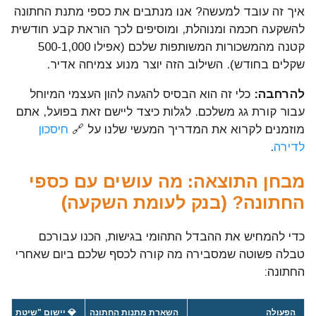
איך זה עובד למעשה? אנו מנתבים את כספי מתנת החתונה
להשקעה חכמה ומנוהלת, ומוסיפים לכך הוראת קבע חודשית
קטנה מהמשכורות המשותפות שלכם (אפילו 500-1,000
שקלים בחודש). השילוב הזה יוצר מנוע צמיחה אדיר.
להרחבה:
כלי זה הוא הבסיס להגעה להון העצמי המיוחל
עבור קורת גג משלכם. לגלות כיצד ליישם זאת בפועל, אתם
מוזמנים לקרוא את המדריך המעשי שלנו על 🔗
חיסכון
לדירה
.
מבחן התוצאה: מה עושים עם כספי
החתונה? (בנק לעומת השקעה)
כדי להמחיש את ההבדל התהומי בגישות, הכנו עבורכם
טבלה פשוטה שמסבירה מה קורה לכסף שלכם ביום שאחרי
החתונה:
הפעולה
השארת מתנות החתונה
💎 יישום "שיטת