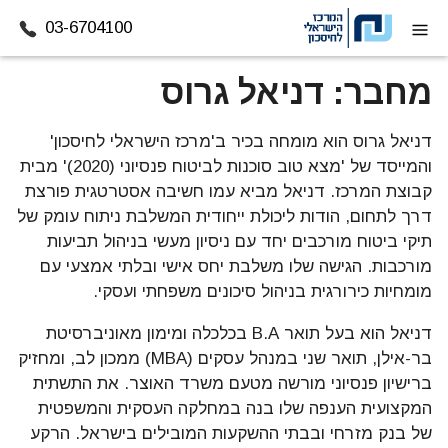
03-6704100
דלג לתוכן
מחבר:
דניאל גרוס
דניאל גרוס הוא מומחה בכיר ב'מרכז הישראלי לחיסכון'
והמייסד של 'מצא טוב סוכנות לביטוח פנסיוני (2020)' מבית
קבוצת המרכז. דניאל מביא עמו חשיבה אסטרטגית פורצת
דרך לתחום, הודות ליכולת ייחודית המשלבת ניתוח עומק של
תיקי ביטוח מורכבים יחד עם ניסיון מעשי בניהול תביעות
מורכבות. הגישה שלו משלבת יחס אישי ובלתי אמצעי עם
מומחיות כירורגית בניהול סיכונים משפחתי ועסקי.
דניאל הוא בעל תואר B.A בכלכלה ומימון מאוניברסיטת
בר-אילן, תואר שני במנהל עסקים (MBA) ממכון לב, ומחזיק
ברישיון פנסיוני מורשה מטעם משרד האוצר. את התשתית
המקצועית הענפה שלו בנה במחלקה העסקית והמשפטית
של בנק מזרחי ובבתי ההשקעות המובילים בישראל. הרקע