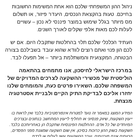
ניהול ההון המשפחתי שלכם הוא אחת המשימות החשובות
בחייכם. טעות בהקצאת הנכסים, היעדר פיזור, או תשלום
מס מיותר בגלל שימוש במוצר פיננסי לא נכון – עשויים
לעלות לכם מאות אלפי שקלים לאורך השנים.
העתיד הכלכלי שלכם תלוי בהחלטות שתקבלו היום. אם יש
לכם הון פנוי ואתם רוצים לוודא שהוא עובד בשבילכם בצורה
הבטוחה, המקצועית והמשתלמת ביותר – אל תפעלו לבד.
במרכז הישראלי לחיסכון, אנו מתמחים בהתאמה
הוליסטית של מכשירי ההשקעה לצרכים המדויקים של
המשפחה שלכם. השאירו פרטים כעת, והמומחים שלנו
יחזרו אליכם לבדיקת התיק הקיים ולבניית אסטרטגיה
מנצחת.
המידע המוצג במאמר זה נועד למטרות אינפורמטיביות בלבד ואין לראות בו
ייעוץ השקעות, שיווק פנסיוני או תחליף לייעוץ המתחשב בנתונים ובצרכים
המיוחדים של כל אדם. ההחלטות הפיננסיות שתקבלו הן באחריותכם בלבד.
השקעות בשוק ההון כרוכות בסיכון. אין שום השקעה שמוגנת מפני הפסדים,
הרווחים אינם מובטחים, וערך ההשקעות עשוי לעלות או לרדת.