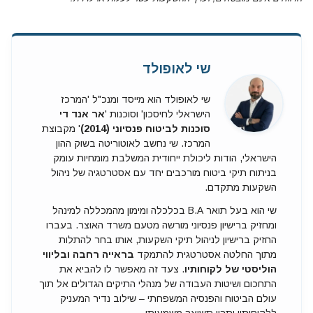
שי לאופולד
שי לאופולד הוא מייסד ומנכ"ל 'המרכז
הישראלי לחיסכון' וסוכנות '
אר אנד די
סוכנות לביטוח פנסיוני (2014)
' מקבוצת
המרכז. שי נחשב לאוטוריטה בשוק ההון
הישראלי, הודות ליכולת ייחודית המשלבת מומחיות עומק
בניתוח תיקי ביטוח מורכבים יחד עם אסטרטגיה של ניהול
השקעות מתקדם.
שי הוא בעל תואר B.A בכלכלה ומימון מהמכללה למינהל
ומחזיק ברישיון פנסיוני מורשה מטעם משרד האוצר. בעברו
החזיק ברישיון לניהול תיקי השקעות, אותו בחר להתלות
מתוך החלטה אסטרטגית להתמקד
בראייה רחבה ובליווי
הוליסטי של לקוחותיו
. צעד זה מאפשר לו להביא את
התחכום ושיטות העבודה של מנהלי התיקים הגדולים אל תוך
עולם הביטוח והפנסיה המשפחתי – שילוב נדיר המעניק