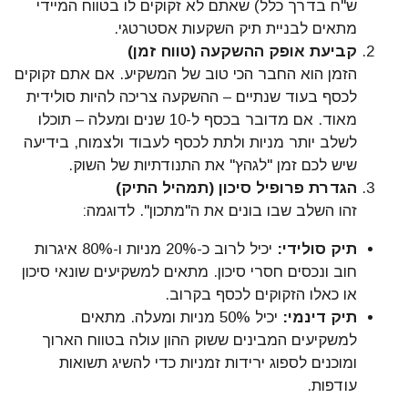
ש"ח בדרך כלל) שאתם לא זקוקים לו בטווח המיידי
מתאים לבניית תיק השקעות אסטרטגי.
קביעת אופק ההשקעה (טווח זמן)
הזמן הוא החבר הכי טוב של המשקיע. אם אתם זקוקים
לכסף בעוד שנתיים – ההשקעה צריכה להיות סולידית
מאוד. אם מדובר בכסף ל-10 שנים ומעלה – תוכלו
לשלב יותר מניות ולתת לכסף לעבוד ולצמוח, בידיעה
שיש לכם זמן "לגהץ" את התנודתיות של השוק.
הגדרת פרופיל סיכון (תמהיל התיק)
זהו השלב שבו בונים את ה"מתכון". לדוגמה:
תיק סולידי:
יכיל לרוב כ-20% מניות ו-80% איגרות
חוב ונכסים חסרי סיכון. מתאים למשקיעים שונאי סיכון
או כאלו הזקוקים לכסף בקרוב.
תיק דינמי:
יכיל 50% מניות ומעלה. מתאים
למשקיעים המבינים ששוק ההון עולה בטווח הארוך
ומוכנים לספוג ירידות זמניות כדי להשיג תשואות
עודפות.