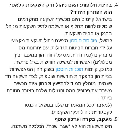
בחינת חלופות: האם ניהול תיק השקעות קלאסי
הוא הפתרון היחיד?
בישראל קיימים היום מכשירי השקעה מתקדמים
שיכולים להוות תחליף או השלמה לתיק השקעות מנוהל
בבנק או בבית השקעות.
למשל,
פוליסת חיסכון
מציעה ניהול השקעות מקצועי
על ידי חברות הביטוח הגדולות, עם יתרונות מס
מובהקים (כמו דחיית מס על רווחי הון במעבר בין
מסלולים) ואפשרות למשיכה חודשית בגיל פרישה.
כמו כן, קיימות
תוכניות חיסכון
בשוק ההון המאפשרות
בניית הון בהפקדות חודשיות שוטפות, לצד השקעה חד
פעמית. מומלץ תמיד להתייעץ ולבחון איזה מכשיר
משרת את פרופיל המס והנזילות שלכם בצורה הטובה
ביותר.
(למעבר לכל המאמרים שלנו בנושא, היכנסו
לקטגוריית ניהול תיקי השקעות).
מעקב, בקרה ועדכון שוטף
תיק השקעות הוא לא "שגר ושכח". הכלכלה משתנה,