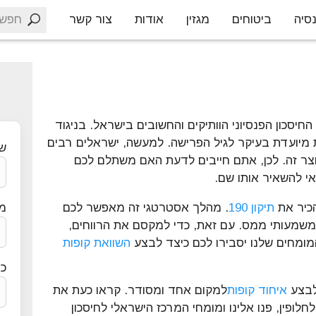
חפש
סיה
ביטוחים
מגזין
אודות
צור קשר
יסכון הפנסיוני הוותיקים והחשובים בישראל. בניגוד
מיועדת בעיקר לגיל הפרישה. למעשה, ישראלים רבים
ש
צר זה. לכן, אתם חייבים לדעת האם משתלם לכם
י להשאיר אותו שם.
תיקון 190
. מהלך אסטרטגי זה מאפשר לכם
מס
 משמעותי ממס. עם זאת, כדי למקסם את הרווחים,
ומחים שלנו יסבירו לכם כיצד לבצע
השוואת קופות
כת
לבצע
איחוד קופות
למקום אחד ומסודר. קראו כעת את
לופין, פנו אלינו ומומחי המרכז הישראלי לחיסכון