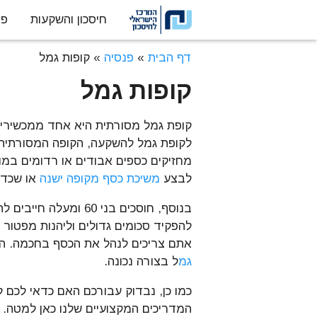
חיסכון והשקעות
פנ
דלג לתוכן
דף הבית
»
פנסיה
»
קופות גמל
קופות גמל
קופת גמל מסורתית היא אחד ממכשירי הח
לקופת גמל להשקעה, הקופה המסורתית 
מחזיקים כספים אבודים או רדומים במו
לבצע
משיכת כסף מקופה ישנה
או שכדא
בנוסף, חוסכים בני 60 ומעלה חייבים להכיר את
להפקיד סכומים גדולים וליהנות מפטור
אתם צריכים לנהל את הכסף בחכמה. המ
גמ
ל בצורה נכונה.
כמו כן, נבדוק עבורכם האם כדאי לכם 
המדריכים המקצועיים שלנו כאן למטה. לח