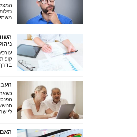
המציא
נזילות
משמעו
ניהול
עורכי
קופות
בדרך 
העבר
כשאתם
הפנסי
הנושא
לי שר
האם 